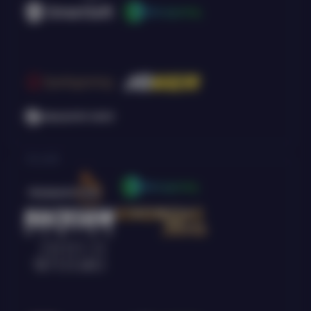
Arcade