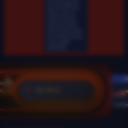
00.00.00 sampai 06-
Mar-2026 00.00.00.
Selama waktu ini,
Fairbet permainan
tidak akan tersedia.
Kami memohon maaf
atas ketidaknyamanan
yang mungkin
ditimbulkan.
N
POT
125,768 Jt
IDR
Live Dra