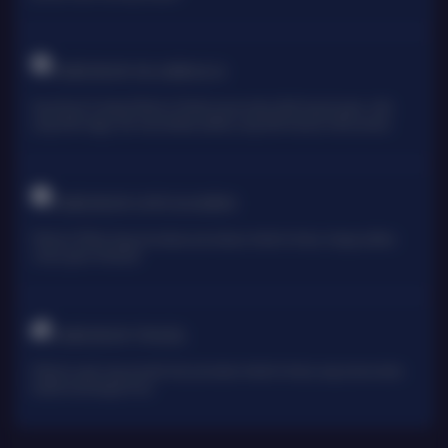
TARUHAN OLAHRAGA
Sportsbook Gaming Platform Terbaik menawarkan lebih banyak game, odds
yang lebih tinggi, dan menyediakan pilihan yang lebih banyak untuk pemain.
TARUHAN LIVE KASINO
Platform Pilihan bagi perusahaan-perusahaan terbaik di dunia, dengan pilihan
variasi game terbanyak
TARUHAN TOGEL
Platform togel yang menarik dari perusahan terbaik di dunia yang menawarkan
hadiah kemenangan besar