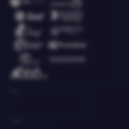
Race
Togel