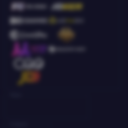
Poker
E-Sports