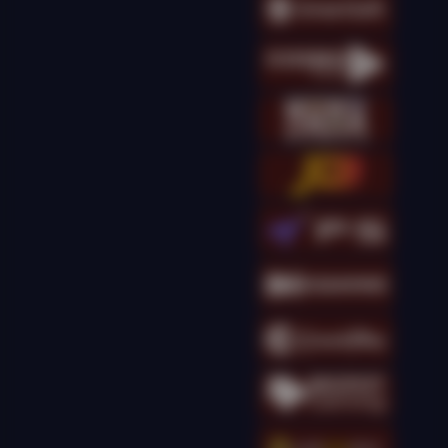
Olympus Super
Scatter
kingcha****t
IDR
16,173,500.00
Gates of
Olympus Super
Scatter
kingcha****t
IDR
14,301,000.00
Gates of
Olympus Super
Scatter
kingcha****t
IDR
13,895,000.00
Gates of
Olympus Super
Scatter
kingcha****t
IDR