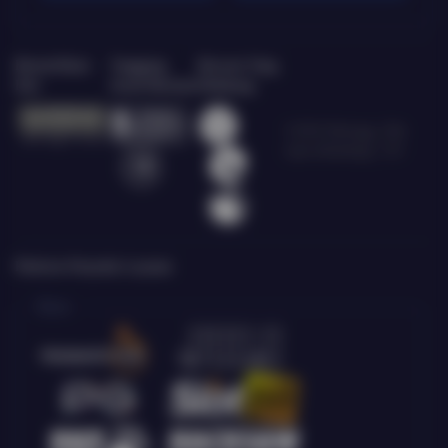
Bersertifikasi
Tanggung
Browser Yang
Dari
Jawab Bermain
Didukung
©2026 Mesingg. Hak
cipta dilindungi | 18+
Platform Penyedia Layanan
Slots