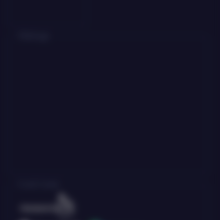
Olahraga
Crash Game