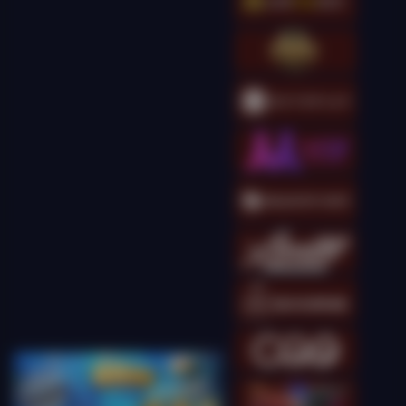
12,698,000.00
Gates of
Olympus Super
Scatter
g****g
IDR
11,690,000.00
Gates of Olympus 1000
kingcha****t
IDR
9,593,500.00
Gates of
Olympus Super
Scatter
kingcha****t
IDR
9,548,000.00
Gates of
Olympus Super
Scatter
kingcha****t
IDR