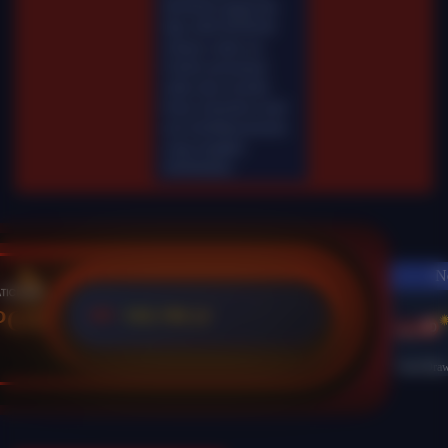
00.00.00 sampai 06-
Mar-2026 00.00.00.
Selama waktu ini,
Fairbet permainan
tidak akan tersedia.
Kami memohon maaf
atas ketidaknyamanan
yang mungkin
ditimbulkan.
N
POT
125,771 Jt
IDR
Live Dra