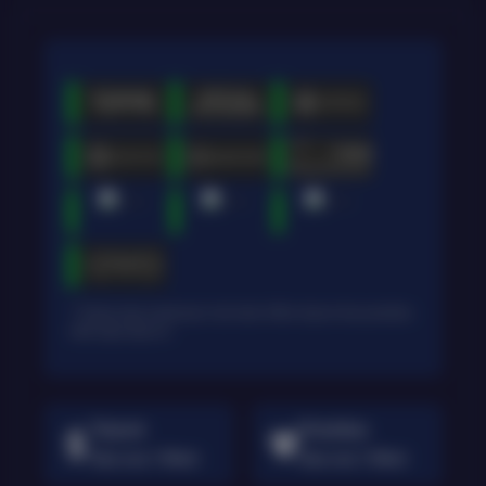
* Selama bank maintenance dan bank offline deposit dan penarikan
tidak dapat diproses
Deposit
Penarikan
Rata-rata 3 Menit
Rata-rata 5 Menit