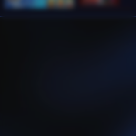
8,365,000.00
Gates of
Olympus Super
Scatter