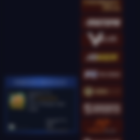
PEMENANG MESIN SLOT
manda12****5
IDR
26,580,400.00
Gates of Olympus Super
Scatter
kingcha****t
IDR
18,081,000.00
Gates of